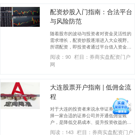
配资炒股入门指南：合法平台
与风险防范
随着股市的波动与投资者对资金灵活性的
需求增长，配资炒股逐渐进入大众视野。
所谓配资，即投资者通过平台借入资金放
大投资本金，从而在行情有利时获得更高
阅读：
90
栏目：
券商实盘配资门户
收益。但对于新手....
网
大连股票开户指南 | 低佣金流
程
对于大连的投资者来说永华证券配资，选
择一家合适的证券公司并开通低佣金账
户，是降低交易成本、提升投资收益的关
键一步。本文将为您详细梳理大连股票开
阅读：
143
栏目：
券商实盘配资门户