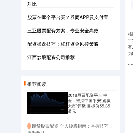
对比
股票在哪个平台买？券商APP及支付宝
三亚股票配资方案，专业安全高效
格
年
配资操盘技巧：杠杆资金风控策略
有
为
江西炒股配资公司推荐
*
推荐阅读
2018股票配资平台 中
金：维持中国平安“跑赢
大市”评级 目标价55.65
港元
​期货股票配资 个人炒股指南：掌握技巧，
·
提升收益