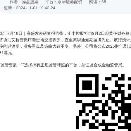
作者：操盘股票
平台：永华证券配资
阅读：68
更新：2024-11-01 19:42:24
隆汇7月18日｜高盛发表研究报告指，汇丰控股将自9月2日起委任财务总监Ge
将协助艾桥智循序渐进地交接职务，直至离职通知期届满为止。该行预计
序的过渡期，业务重点及策略大致不变。另外，公司将公布2025财年及以
81港元。
 **监管资质：**选择持有正规监管牌照的平台，如证监会或金融监管局。